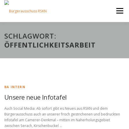
Zum
Inhalt
Menü
springen
AKTUELLES
ÜBER UNS
ARBEITSKREISE
SCHLAGWORT:
ÖFFENTLICHKEITSARBEIT
PROJEKTE
TEAM
KONTAKT
BA INTERN
Unsere neue Infotafel
Auch Social Media: Ab sofort gibt es Neues aus RSKN und dem
Bürgerausschuss auch an unserer frisch gestrichenen und bedruckten
Infotafel am Camerer-Denkmal – mitten im Naherholungsgebiet
zwischen Serach, Kirschenbuckel …